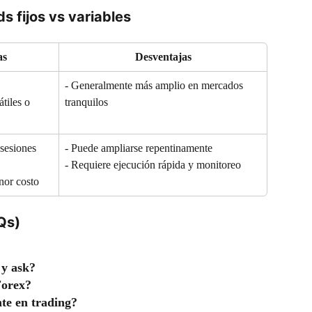
s fijos vs variables
as
Desventajas
 
- Generalmente más amplio en mercados 
tranquilos
átiles o 
sesiones 
- Puede ampliarse repentinamente
- Requiere ejecución rápida y monitoreo
enor costo
Qs)
 y ask?
Forex?
te en trading?