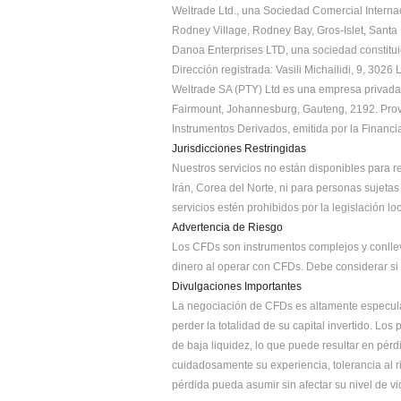
Weltrade Ltd., una Sociedad Comercial Internac
Rodney Village, Rodney Bay, Gros-Islet, Santa 
Danoa Enterprises LTD, una sociedad constitui
Dirección registrada: Vasili Michailidi, 9, 3026
Weltrade SA (PTY) Ltd es una empresa privada c
Fairmount, Johannesburg, Gauteng, 2192. Provee
Instrumentos Derivados, emitida por la Financi
Jurisdicciones Restringidas
Nuestros servicios no están disponibles para 
Irán, Corea del Norte, ni para personas sujeta
servicios estén prohibidos por la legislación loc
Advertencia de Riesgo
Los CFDs son instrumentos complejos y conllev
dinero al operar con CFDs. Debe considerar si 
Divulgaciones Importantes
La negociación de CFDs es altamente especulat
perder la totalidad de su capital invertido. L
de baja liquidez, lo que puede resultar en pér
cuidadosamente su experiencia, tolerancia al r
pérdida pueda asumir sin afectar su nivel de v