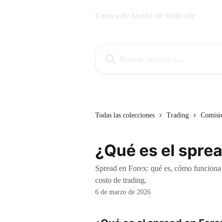
Ir al contenido principal
Centro de Ayuda de Weltrade
Buscar artículos...
Todas las colecciones
Trading
Comisio
¿Qué es el spre
Spread en Forex: qué es, cómo funciona l
costo de trading.
6 de marzo de 2026