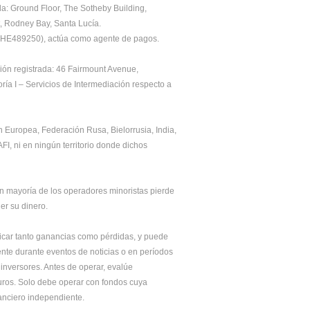
a: Ground Floor, The Sotheby Building, 
t, Rodney Bay, Santa Lucía.
ro HE489250), actúa como agente de pagos. 
ión registrada: 46 Fairmount Avenue, 
a I – Servicios de Intermediación respecto a 
Europea, Federación Rusa, Bielorrusia, India, 
I, ni en ningún territorio donde dichos 
 mayoría de los operadores minoristas pierde 
er su dinero.
icar tanto ganancias como pérdidas, y puede 
nte durante eventos de noticias o en períodos 
nversores. Antes de operar, evalúe 
uros. Solo debe operar con fondos cuya 
nanciero independiente.