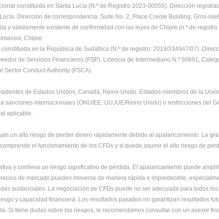
ional constituida en Santa Lucía (N.º de Registro 2023-00055). Dirección registrad
Lucía. Dirección de correspondencia: Suite No. 2, Place Creole Building, Gros-Isle
da y válidamente existente de conformidad con las leyes de Chipre (n.º de regist
 Limassol, Chipre.
onstituida en la República de Sudáfrica (N.º de registro: 2019/334947/07). Direcc
dor de Servicios Financieros (FSP), Licencia de Intermediario N.º 50691, Categorí
al Sector Conduct Authority (FSCA).
residentes de Estados Unidos, Canadá, Reino Unido, Estados miembros de la Unión 
s a sanciones internacionales (ONU/EE. UU./UE/Reino Unido) o restricciones del GAF
al aplicable.
an un alto riesgo de perder dinero rápidamente debido al apalancamiento. La gran
comprende el funcionamiento de los CFDs y si puede asumir el alto riesgo de perd
iva y conlleva un riesgo significativo de pérdida. El apalancamiento puede amplif
os precios de mercado pueden moverse de manera rápida e impredecible, especialme
didas sustanciales. La negociación de CFDs puede no ser adecuada para todos los i
iesgo y capacidad financiera. Los resultados pasados no garantizan resultados fut
ida. Si tiene dudas sobre los riesgos, le recomendamos consultar con un asesor fi