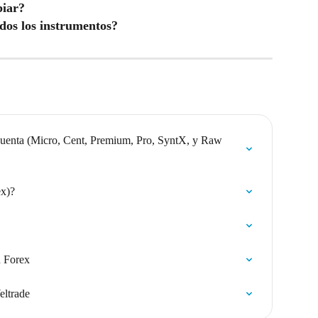
biar?
dos los instrumentos?
 cuenta (Micro, Cent, Premium, Pro, SyntX, y Raw 
ex)?
n Forex
eltrade