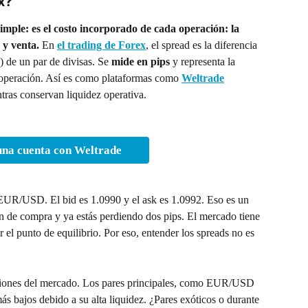
x?
simple: es el costo incorporado de cada operación: la 
 y venta.
 En 
el trading de Forex
, el spread es la diferencia 
) de un par de divisas. Se
 mide en pips
 y representa la 
a operación. Así es como plataformas como 
Weltrade
tras conservan liquidez operativa.
na cuenta con Weltrade
 EUR/USD. El bid es 1.0990 y el ask es 1.0992. Eso es un 
n de compra y ya estás perdiendo dos pips. El mercado tiene 
 el punto de equilibrio. Por eso, entender los spreads no es 
iciones del mercado. Los pares principales, como EUR/USD 
s bajos debido a su alta liquidez. ¿Pares exóticos o durante 