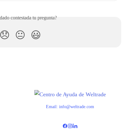
ado contestada tu pregunta?
😞
😐
😃
Email:
info@weltrade.com