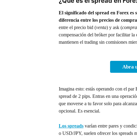
¿Qué es el spread en Fore
El significado del spread en Forex es 
diferencia entre los precios de compra
entre el precio bid (
venta
) y ask (
compra
compensación del bróker por facilitar l
mantienen el trading sin comisiones mien
Abra u
Imagina esto: estás operando con el par
spread de 2 pips. Entras en una operació
que moverse a tu favor solo para alcanzar
opcional. Es esencial.
Los spreads
 varían entre pares y cond
o USD/JPY, suelen ofrecer los spreads má