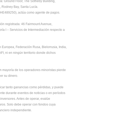
a: Ground Floor, The Sotheby Building, 
t, Rodney Bay, Santa Lucía.
ro HE489250), actúa como agente de pagos. 
ión registrada: 46 Fairmount Avenue, 
a I – Servicios de Intermediación respecto a 
Europea, Federación Rusa, Bielorrusia, India, 
I, ni en ningún territorio donde dichos 
 mayoría de los operadores minoristas pierde 
er su dinero.
icar tanto ganancias como pérdidas, y puede 
nte durante eventos de noticias o en períodos 
nversores. Antes de operar, evalúe 
uros. Solo debe operar con fondos cuya 
nanciero independiente.