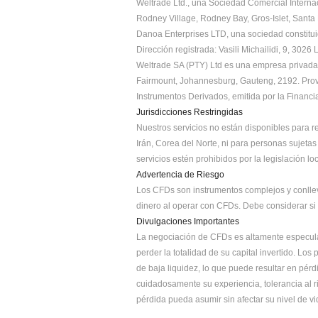
Weltrade Ltd., una Sociedad Comercial Internac
Rodney Village, Rodney Bay, Gros-Islet, Santa 
Danoa Enterprises LTD, una sociedad constitui
Dirección registrada: Vasili Michailidi, 9, 3026
Weltrade SA (PTY) Ltd es una empresa privada c
Fairmount, Johannesburg, Gauteng, 2192. Provee
Instrumentos Derivados, emitida por la Financi
Jurisdicciones Restringidas
Nuestros servicios no están disponibles para 
Irán, Corea del Norte, ni para personas sujeta
servicios estén prohibidos por la legislación loc
Advertencia de Riesgo
Los CFDs son instrumentos complejos y conllev
dinero al operar con CFDs. Debe considerar si 
Divulgaciones Importantes
La negociación de CFDs es altamente especulat
perder la totalidad de su capital invertido. L
de baja liquidez, lo que puede resultar en pér
cuidadosamente su experiencia, tolerancia al r
pérdida pueda asumir sin afectar su nivel de v