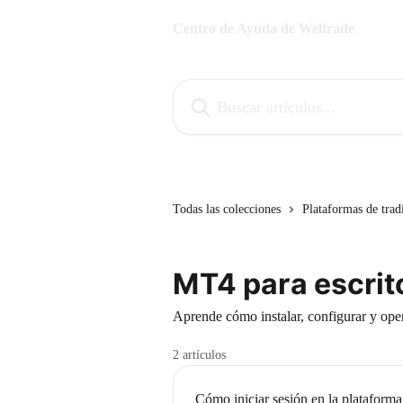
Ir al contenido principal
Centro de Ayuda de Weltrade
Buscar artículos...
Todas las colecciones
Plataformas de trad
MT4 para escrit
Aprende cómo instalar, configurar y oper
2 artículos
Cómo iniciar sesión en la plataforma