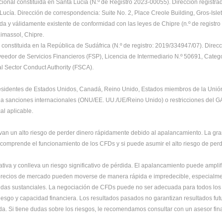
ional constituida en Santa Lucía (N.º de Registro 2023-00055). Dirección registrad
Lucía. Dirección de correspondencia: Suite No. 2, Place Creole Building, Gros-Isle
da y válidamente existente de conformidad con las leyes de Chipre (n.º de regist
 Limassol, Chipre.
onstituida en la República de Sudáfrica (N.º de registro: 2019/334947/07). Direcc
dor de Servicios Financieros (FSP), Licencia de Intermediario N.º 50691, Categorí
al Sector Conduct Authority (FSCA).
residentes de Estados Unidos, Canadá, Reino Unido, Estados miembros de la Unión 
s a sanciones internacionales (ONU/EE. UU./UE/Reino Unido) o restricciones del GAF
al aplicable.
an un alto riesgo de perder dinero rápidamente debido al apalancamiento. La gran
comprende el funcionamiento de los CFDs y si puede asumir el alto riesgo de perd
iva y conlleva un riesgo significativo de pérdida. El apalancamiento puede amplif
os precios de mercado pueden moverse de manera rápida e impredecible, especialme
didas sustanciales. La negociación de CFDs puede no ser adecuada para todos los i
iesgo y capacidad financiera. Los resultados pasados no garantizan resultados fut
ida. Si tiene dudas sobre los riesgos, le recomendamos consultar con un asesor fi