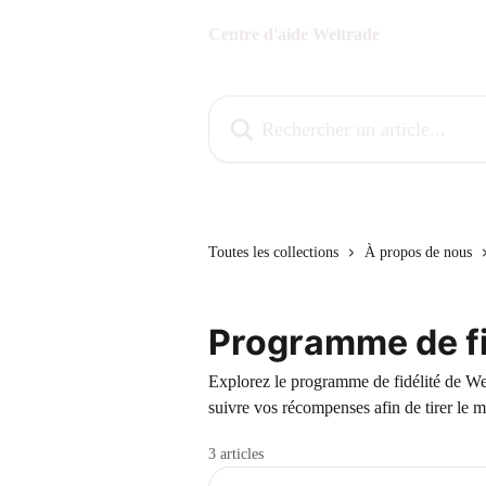
Passer au contenu principal
Centre d'aide Weltrade
Rechercher un article...
Toutes les collections
À propos de nous
Programme de fi
Explorez le programme de fidélité de We
suivre vos récompenses afin de tirer le me
3 articles