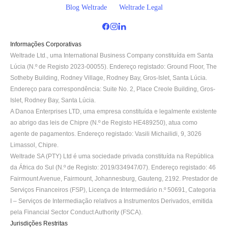
Blog Weltrade
Weltrade Legal
Informações Corporativas
Weltrade Ltd., uma International Business Company constituída em Santa 
Lúcia (N.º de Registo 2023-00055). Endereço registado: Ground Floor, The 
Sotheby Building, Rodney Village, Rodney Bay, Gros-Islet, Santa Lúcia. 
Endereço para correspondência: Suite No. 2, Place Creole Building, Gros-
Islet, Rodney Bay, Santa Lúcia.
A Danoa Enterprises LTD, uma empresa constituída e legalmente existente 
ao abrigo das leis de Chipre (N.º de Registo HE489250), atua como 
agente de pagamentos. Endereço registado: Vasili Michailidi, 9, 3026 
Limassol, Chipre.
Weltrade SA (PTY) Ltd é uma sociedade privada constituída na República 
da África do Sul (N.º de Registo: 2019/334947/07). Endereço registado: 46 
Fairmount Avenue, Fairmount, Johannesburg, Gauteng, 2192. Prestador de 
Serviços Financeiros (FSP), Licença de Intermediário n.º 50691, Categoria 
I – Serviços de Intermediação relativos a Instrumentos Derivados, emitida 
pela Financial Sector Conduct Authority (FSCA).
Jurisdições Restritas