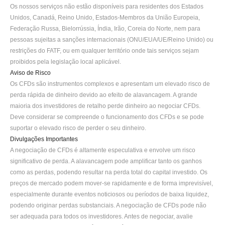
Os nossos serviços não estão disponíveis para residentes dos Estados 
Unidos, Canadá, Reino Unido, Estados-Membros da União Europeia, 
Federação Russa, Bielorrússia, Índia, Irão, Coreia do Norte, nem para 
pessoas sujeitas a sanções internacionais (ONU/EUA/UE/Reino Unido) ou 
restrições do FATF, ou em qualquer território onde tais serviços sejam 
proibidos pela legislação local aplicável.
Aviso de Risco
Os CFDs são instrumentos complexos e apresentam um elevado risco de 
perda rápida de dinheiro devido ao efeito de alavancagem. A grande 
maioria dos investidores de retalho perde dinheiro ao negociar CFDs. 
Deve considerar se compreende o funcionamento dos CFDs e se pode 
suportar o elevado risco de perder o seu dinheiro.
Divulgações Importantes
A negociação de CFDs é altamente especulativa e envolve um risco 
significativo de perda. A alavancagem pode amplificar tanto os ganhos 
como as perdas, podendo resultar na perda total do capital investido. Os 
preços de mercado podem mover-se rapidamente e de forma imprevisível, 
especialmente durante eventos noticiosos ou períodos de baixa liquidez, 
podendo originar perdas substanciais. A negociação de CFDs pode não 
ser adequada para todos os investidores. Antes de negociar, avalie 