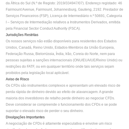
da África do Sul (N.º de Registo: 2019/334947/07). Endereço registado: 46 
Fairmount Avenue, Fairmount, Johannesburg, Gauteng, 2192. Prestador de 
Serviços Financeiros (FSP), Licença de Intermediário n.º 50691, Categoria 
I – Serviços de Intermediação relativos a Instrumentos Derivados, emitida 
pela Financial Sector Conduct Authority (FSCA).
Jurisdições Restritas
Os nossos serviços não estão disponíveis para residentes dos Estados 
Unidos, Canadá, Reino Unido, Estados-Membros da União Europeia, 
Federação Russa, Bielorrússia, Índia, Irão, Coreia do Norte, nem para 
pessoas sujeitas a sanções internacionais (ONU/EUA/UE/Reino Unido) ou 
restrições do FATF, ou em qualquer território onde tais serviços sejam 
proibidos pela legislação local aplicável.
Aviso de Risco
Os CFDs são instrumentos complexos e apresentam um elevado risco de 
perda rápida de dinheiro devido ao efeito de alavancagem. A grande 
maioria dos investidores de retalho perde dinheiro ao negociar CFDs. 
Deve considerar se compreende o funcionamento dos CFDs e se pode 
suportar o elevado risco de perder o seu dinheiro.
Divulgações Importantes
A negociação de CFDs é altamente especulativa e envolve um risco 