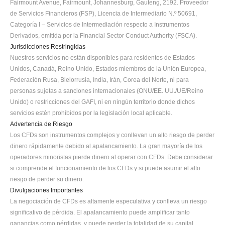
Fairmount Avenue, Fairmount, Johannesburg, Gauteng, 2192. Proveedor 
de Servicios Financieros (FSP), Licencia de Intermediario N.º 50691, 
Categoría I – Servicios de Intermediación respecto a Instrumentos 
Derivados, emitida por la Financial Sector Conduct Authority (FSCA).
Jurisdicciones Restringidas
Nuestros servicios no están disponibles para residentes de Estados 
Unidos, Canadá, Reino Unido, Estados miembros de la Unión Europea, 
Federación Rusa, Bielorrusia, India, Irán, Corea del Norte, ni para 
personas sujetas a sanciones internacionales (ONU/EE. UU./UE/Reino 
Unido) o restricciones del GAFI, ni en ningún territorio donde dichos 
servicios estén prohibidos por la legislación local aplicable.
Advertencia de Riesgo
Los CFDs son instrumentos complejos y conllevan un alto riesgo de perder 
dinero rápidamente debido al apalancamiento. La gran mayoría de los 
operadores minoristas pierde dinero al operar con CFDs. Debe considerar 
si comprende el funcionamiento de los CFDs y si puede asumir el alto 
riesgo de perder su dinero.
Divulgaciones Importantes
La negociación de CFDs es altamente especulativa y conlleva un riesgo 
significativo de pérdida. El apalancamiento puede amplificar tanto 
ganancias como pérdidas, y puede perder la totalidad de su capital 